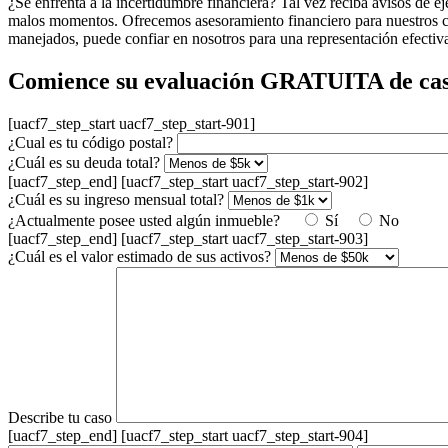
¿Se enfrenta a la incertidumbre financiera? Tal vez reciba avisos de
malos momentos. Ofrecemos asesoramiento financiero para nuestros cl
manejados, puede confiar en nosotros para una representación efectiv
Comience su evaluación GRATUITA de cas
[uacf7_step_start uacf7_step_start-901]
¿Cual es tu código postal?
¿Cuál es su deuda total?
[uacf7_step_end] [uacf7_step_start uacf7_step_start-902]
¿Cuál es su ingreso mensual total?
¿Actualmente posee usted algún inmueble?
Sí
No
[uacf7_step_end] [uacf7_step_start uacf7_step_start-903]
¿Cuál es el valor estimado de sus activos?
Describe tu caso
[uacf7_step_end] [uacf7_step_start uacf7_step_start-904]