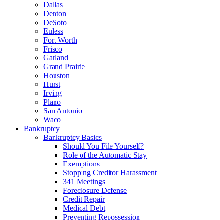
Dallas
Denton
DeSoto
Euless
Fort Worth
Frisco
Garland
Grand Prairie
Houston
Hurst
Irving
Plano
San Antonio
Waco
Bankruptcy
Bankruptcy Basics
Should You File Yourself?
Role of the Automatic Stay
Exemptions
Stopping Creditor Harassment
341 Meetings
Foreclosure Defense
Credit Repair
Medical Debt
Preventing Repossession