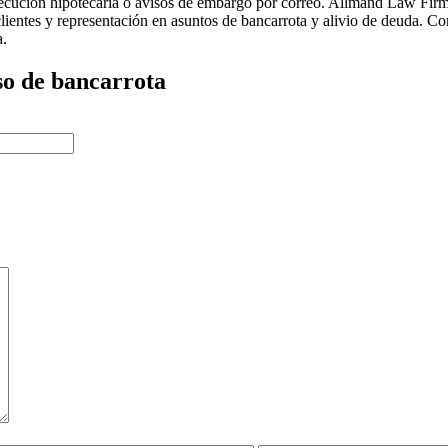
 ejecución hipotecaria o avisos de embargo por correo. Allmand Law Fi
ientes y representación en asuntos de bancarrota y alivio de deuda. C
a.
o de bancarrota