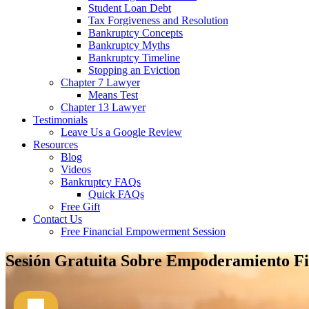
Student Loan Debt
Tax Forgiveness and Resolution
Bankruptcy Concepts
Bankruptcy Myths
Bankruptcy Timeline
Stopping an Eviction
Chapter 7 Lawyer
Means Test
Chapter 13 Lawyer
Testimonials
Leave Us a Google Review
Resources
Blog
Videos
Bankruptcy FAQs
Quick FAQs
Free Gift
Contact Us
Free Financial Empowerment Session
Sesión Gratuita Sobre Empoderamiento Fi