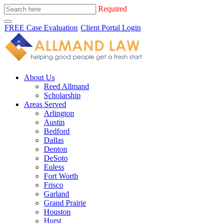
Required
FREE Case Evaluation
Client Portal Login
About Us
Reed Allmand
Scholarship
Areas Served
Arlington
Austin
Bedford
Dallas
Denton
DeSoto
Euless
Fort Worth
Frisco
Garland
Grand Prairie
Houston
Hurst