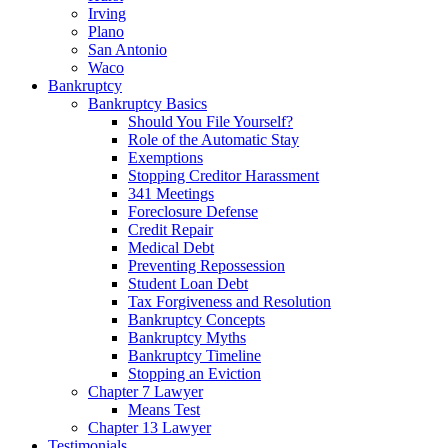
Irving
Plano
San Antonio
Waco
Bankruptcy
Bankruptcy Basics
Should You File Yourself?
Role of the Automatic Stay
Exemptions
Stopping Creditor Harassment
341 Meetings
Foreclosure Defense
Credit Repair
Medical Debt
Preventing Repossession
Student Loan Debt
Tax Forgiveness and Resolution
Bankruptcy Concepts
Bankruptcy Myths
Bankruptcy Timeline
Stopping an Eviction
Chapter 7 Lawyer
Means Test
Chapter 13 Lawyer
Testimonials