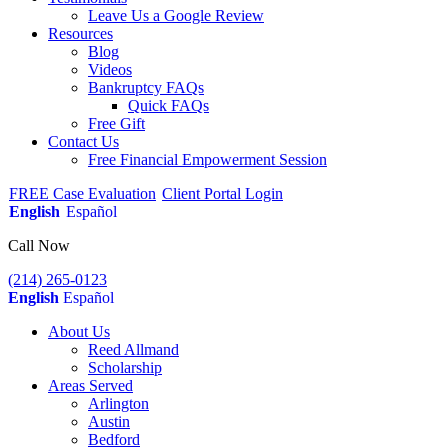
Leave Us a Google Review
Resources
Blog
Videos
Bankruptcy FAQs
Quick FAQs
Free Gift
Contact Us
Free Financial Empowerment Session
FREE Case Evaluation
Client Portal Login
English
Español
Call Now
(214) 265-0123
English
Español
About Us
Reed Allmand
Scholarship
Areas Served
Arlington
Austin
Bedford