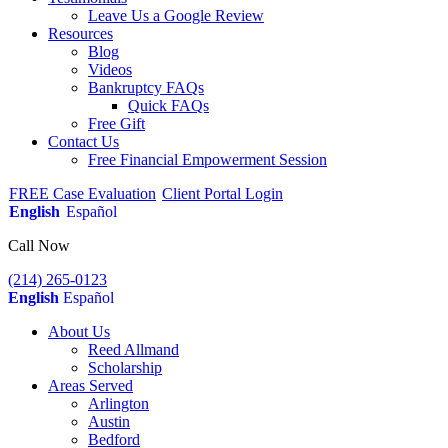
Leave Us a Google Review
Resources
Blog
Videos
Bankruptcy FAQs
Quick FAQs
Free Gift
Contact Us
Free Financial Empowerment Session
FREE Case Evaluation
Client Portal Login
English
Español
Call Now
(214) 265-0123
English
Español
About Us
Reed Allmand
Scholarship
Areas Served
Arlington
Austin
Bedford