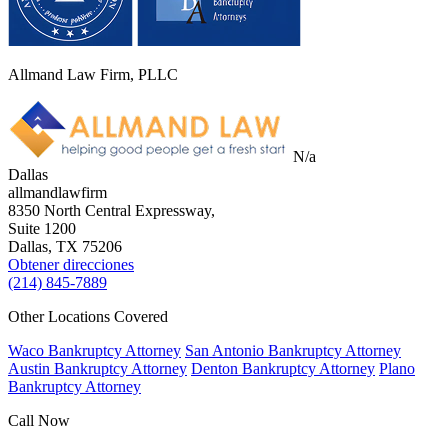
Allmand Law Firm, PLLC
N/a
Dallas
allmandlawfirm
8350 North Central Expressway,
Suite 1200
Dallas, TX
75206
Obtener direcciones
(214) 845-7889
Other Locations Covered
Waco Bankruptcy Attorney
San Antonio Bankruptcy Attorney
Austin Bankruptcy Attorney
Denton Bankruptcy Attorney
Plano
Bankruptcy Attorney
Call Now