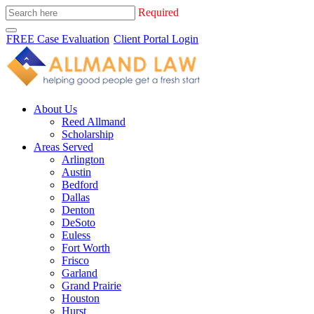
Required
FREE Case Evaluation
Client Portal Login
About Us
Reed Allmand
Scholarship
Areas Served
Arlington
Austin
Bedford
Dallas
Denton
DeSoto
Euless
Fort Worth
Frisco
Garland
Grand Prairie
Houston
Hurst