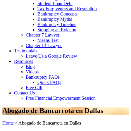
Student Loan Debt
Tax Forgiveness and Resolution
Bankruptcy Concepts
Bankruptcy Myths
Bankruptcy Timeline
Stopping an Eviction
Chapter 7 Lawyer
Means Test
Chapter 13 Lawyer
Testimonials
Leave Us a Google Review
Resources
Blog
Videos
Bankruptcy FAQs
Quick FAQs
Free Gift
Contact Us
Free Financial Empowerment Session
Abogado de Bancarrota en Dallas
Home
>
Abogado de Bancarrota en Dallas