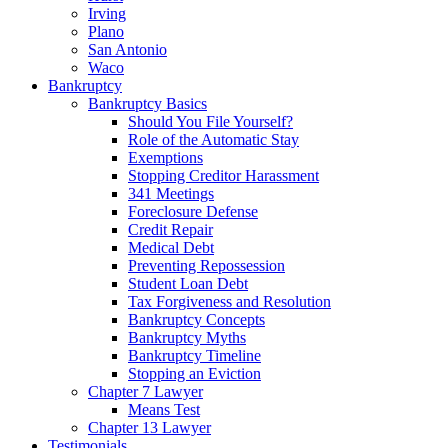
Irving
Plano
San Antonio
Waco
Bankruptcy
Bankruptcy Basics
Should You File Yourself?
Role of the Automatic Stay
Exemptions
Stopping Creditor Harassment
341 Meetings
Foreclosure Defense
Credit Repair
Medical Debt
Preventing Repossession
Student Loan Debt
Tax Forgiveness and Resolution
Bankruptcy Concepts
Bankruptcy Myths
Bankruptcy Timeline
Stopping an Eviction
Chapter 7 Lawyer
Means Test
Chapter 13 Lawyer
Testimonials